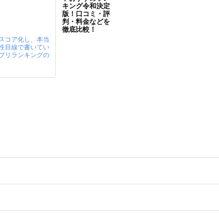
キング令和決定
版！口コミ・評
判・料金などを
徹底比較！
スコア化し、本当におすすめのパパ活ア
性目線で書いているので男女とも対応！
プリランキングの決定版です。