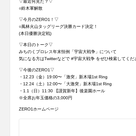
▽最近何見た？▽
○鈴木軍解散
▽今月のZERO1！▽
○風林火山タッグリーグ決勝カード決定！
(本日優勝決定戦)
▽本日のトーク▽
みちのくプロレス年末恒例「宇宙大戦争」について
気になる方はTwitterなどで #宇宙大戦争 をぜひ検索して
▽今後のZERO1▽
・12.23（金）19:00〜「激突」新木場1st Ring
・12.24（土）12:00〜「大激突」新木場1st Ring
・1.1（日）11:30 【謹賀新年】後楽園ホール
※全席お年玉価格の3,000円
ZERO1ホームページ