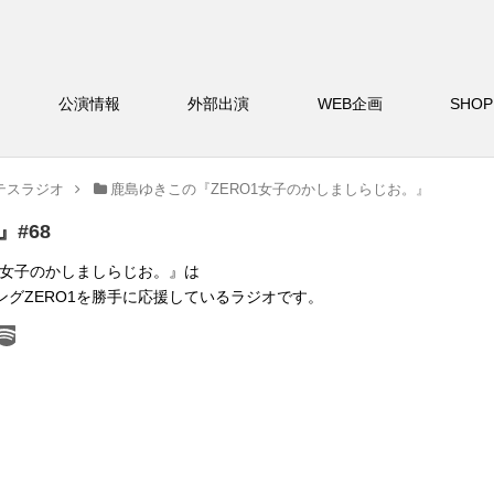
バー
公演情報
外部出演
WEB企画
S
テスラジオ
鹿島ゆきこの『ZERO1女子のかしましらじお。』
#68
O1女子のかしましらじお。』は
グZERO1を勝手に応援しているラジオです。