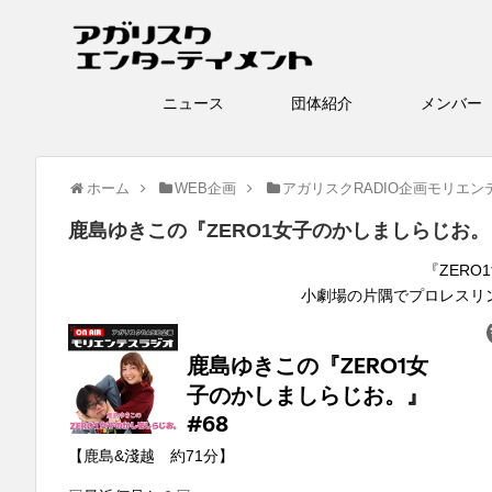
ニュース
団体紹介
メン
ホーム
WEB企画
アガリスクRADIO企画モリエン
鹿島ゆきこの『ZERO1女子のかしましらじお。』
『ZER
小劇場の片隅でプロレスリン
【鹿島&淺越 約71分】