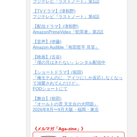
フジテレビ『ラストノート』第1話
【TVドラマ】(津和野)
フジテレビ『ラストノート』第4話
【配信ドラマ】(津和野)
AmazonPrimeVideo『犯罪者』第2話
【音声】(伊藤)
Amazon Audible『有田哲平 耳笑』
【映画】(古谷)
『僕の月はきたない』レンタル配信中
【ショートドラマ】(前田)
『俺モテんのに、アイツにしか反応しなくなっ
て溺愛されてんだけど』
FODショートにて
【舞台】(前田)
『オールトの雲 天文台の大問題』
2026年8月〜9月大阪・福岡・東京
《メルマガ「Aga-zine」》