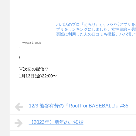
パパ活のプロ『えみり』が、パパ活アプリを
プリをランキングにしました。女性目線＋男
実際に利用した人の口コミも掲載。パパ活ア
www.z-1.co.jp
/
▽次回の配信▽
1月13日(金)22:00〜
12/3 熊谷有芳の『Root For BASEBALL!』#85
【2023年】新年のご挨拶