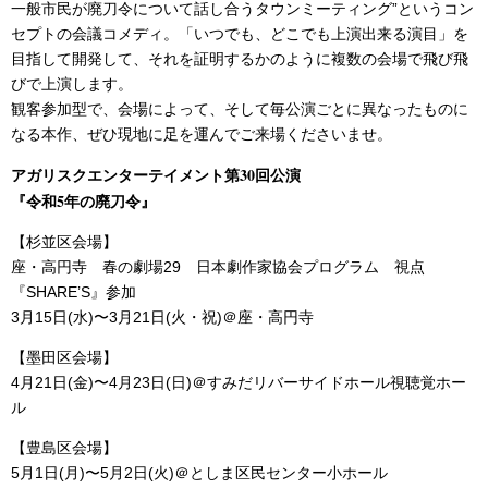
一般市民が廃刀令について話し合うタウンミーティング”というコン
セプトの会議コメディ。「いつでも、どこでも上演出来る演目」を
目指して開発して、それを証明するかのように複数の会場で飛び飛
びで上演します。
観客参加型で、会場によって、そして毎公演ごとに異なったものに
なる本作、ぜひ現地に足を運んでご来場くださいませ。
アガリスクエンターテイメント第30回公演
『令和5年の廃刀令』
【杉並区会場】
座・高円寺 春の劇場29 日本劇作家協会プログラム 視点
『SHARE’S』参加
3月15日(水)〜3月21日(火・祝)＠座・高円寺
【墨田区会場】
4月21日(金)〜4月23日(日)＠すみだリバーサイドホール視聴覚ホー
ル
【豊島区会場】
5月1日(月)〜5月2日(火)＠としま区民センター小ホール