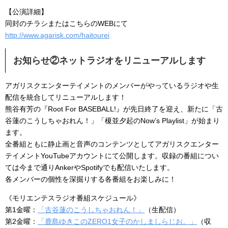
【公演詳細】
同封のチラシまたはこちらのWEBにて
http://www.agarisk.com/haitourei
お知らせ②ネットラジオをリニューアルします
アガリスクエンターテイメントのメンバーがやっているラジオや生
配信を統合してリニューアルします！
熊谷有芳の『Root For BASEBALL!』が先日終了を迎え、新たに「古
谷蓮のこうしちゃおれん！」「榎並夕起のNow’s Playlist」が始まり
ます。
全番組ともに静止画と音声のコンテンツとしてアガリスクエンター
テイメントYouTubeアカウントにて公開します。収録の番組につい
ては今まで通りAnkerやSpotifyでも配信いたします。
各メンバーの個性を深掘りする各番組をお楽しみに！
《モリエンテスラジオ番組スケジュール》
第1金曜：
「古谷蓮のこうしちゃおれん！」
（生配信）
第2金曜：
「鹿島ゆきこのZERO1女子のかしましらじお。」
（収