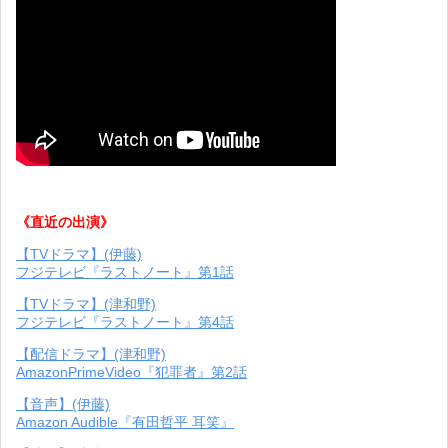
《直近の出演》
【TVドラマ】(伊藤)
フジテレビ『ラストノート』第1話
【TVドラマ】(津和野)
フジテレビ『ラストノート』第4話
【配信ドラマ】(津和野)
AmazonPrimeVideo『犯罪者』第2話
【音声】(伊藤)
Amazon Audible『有田哲平 耳笑』