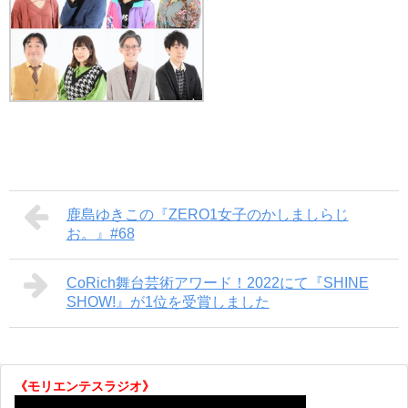
鹿島ゆきこの『ZERO1女子のかしましらじ
お。』#68
CoRich舞台芸術アワード！2022にて『SHINE
SHOW!』が1位を受賞しました
《モリエンテスラジオ》