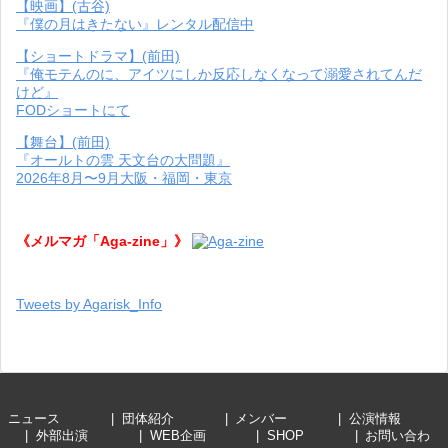
【映画】(古谷)
『僕の月はきたない』レンタル配信中
【ショートドラマ】(前田)
『俺モテんのに、アイツにしか反応しなくなって溺愛されてんだ
けど』
FODショートにて
【舞台】(前田)
『オールトの雲 天文台の大問題』
2026年8月〜9月大阪・福岡・東京
《メルマガ「Aga-zine」》
Tweets by Agarisk_Info
ニュース
団体紹介
メンバー
公演情報
外部出演
WEB企画
SHOP
お問い合わ