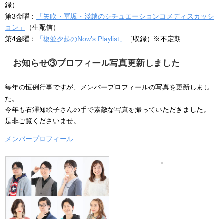
録）
第3金曜：
「矢吹・冨坂・淺越のシチュエーションコメディスカッシ
ョン」
（生配信）
第4金曜：
「榎並夕起のNow’s Playlist」
（収録）※不定期
お知らせ③プロフィール写真更新しました
毎年の恒例行事ですが、メンバープロフィールの写真を更新しまし
た。
今年も石澤知絵子さんの手で素敵な写真を撮っていただきました。
是非ご覧くださいませ。
メンバープロフィール